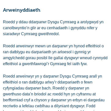
Arweinyddiaeth
Roedd y ddau ddarparwr Dysgu Cymraeg a arolygwyd yn
canolbwyntio’n glir ar eu cenhadaeth i gynyddu nifer y
siaradwyr Cymraeg gweithredol.
Roedd arweinwyr mewn un darparwr yn hynod effeithiol o
ran datblygu eu darpariaeth yn arloesol i gynnig yr
amgylchedd gorau posibl lle gallai dysgwyr wneud cynnydd
effeithiol a gwerthfawrogi’r Gymraeg fel iaith fyw.
Roedd arweinwyr yn y darparwr Dysgu Cymraeg arall yn
effeithiol o ran datblygu arlwy’r ddarpariaeth o fewn
cyfyngiadau darparwr bach. Roedd y darparwr yn
gwerthuso data’n briodol ac roedd hyn yn cyfrannu at
berfformiad cryf a chyson y darparwr yn erbyn ei dargedau
recriwtio a lefelau cwblhau a dilyniant dysgwyr. Fodd