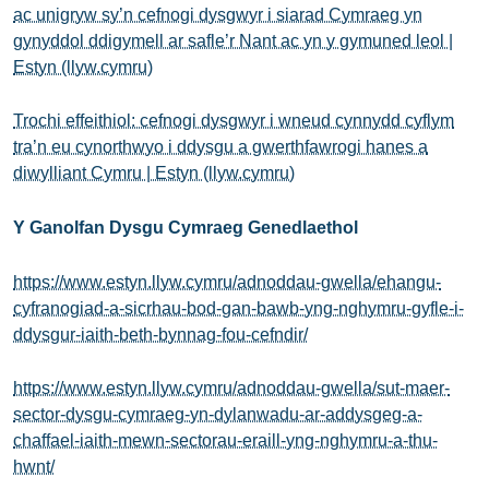
ac unigryw sy’n cefnogi dysgwyr i siarad Cymraeg yn
gynyddol ddigymell ar safle’r Nant ac yn y gymuned leol |
Estyn (llyw.cymru)
Trochi effeithiol: cefnogi dysgwyr i wneud cynnydd cyflym
tra’n eu cynorthwyo i ddysgu a gwerthfawrogi hanes a
diwylliant Cymru | Estyn (llyw.cymru)
Y Ganolfan Dysgu Cymraeg Genedlaethol
https://www.estyn.llyw.cymru/adnoddau-gwella/ehangu-
cyfranogiad-a-sicrhau-bod-gan-bawb-yng-nghymru-gyfle-i-
ddysgur-iaith-beth-bynnag-fou-cefndir/
https://www.estyn.llyw.cymru/adnoddau-gwella/sut-maer-
sector-dysgu-cymraeg-yn-dylanwadu-ar-addysgeg-a-
chaffael-iaith-mewn-sectorau-eraill-yng-nghymru-a-thu-
hwnt/