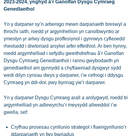
2023-2024, ynghyd â’r Ganolfan Dysgu Cymraeg
Genedlaethol
Yn y darparwr sy’n arbenigo mewn darpariaeth breswyl a
throchi iaith, roedd yr argymhellion yn canolbwyntio ar
ymestyn yr arlwy dysgu proffesiynol i gynnwys cyfleoedd
rheolaidd i diwtoriaid arsylwi arfer effeithiol. Ar ben hynny,
roedd argymhelliad i sefydlu gweithdrefnau â’r Ganolfan
Dysgu Cymraeg Genedlaethol i rannu gwybodaeth yn
genedlaethol am gynnydd a chyflawniad dysgwyr sydd
wedi dilyn cyrsiau dwys y darparwr, i’w cefnogi i ddysgu
Cymraeg yn ddi-dor, pwy bynnag yw’r darparwr.
Yn y darparwr Dysgu Cymraeg arall a arolygwyd, roedd tri
argymhelliad yn adlewyrchu’r meysydd allweddol i’w
gwella, sef:
Cryfhau prosesau cynllunio strategol i flaengynllunio’r
ddarpariaeth yn fwy bwriadus