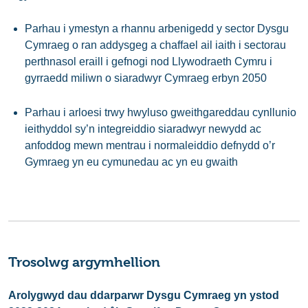
Parhau i ymestyn a rhannu arbenigedd y sector Dysgu
Cymraeg o ran addysgeg a chaffael ail iaith i sectorau
perthnasol eraill i gefnogi nod Llywodraeth Cymru i
gyrraedd miliwn o siaradwyr Cymraeg erbyn 2050
Parhau i arloesi trwy hwyluso gweithgareddau cynllunio
ieithyddol sy’n integreiddio siaradwyr newydd ac
anfoddog mewn mentrau i normaleiddio defnydd o’r
Gymraeg yn eu cymunedau ac yn eu gwaith
Trosolwg argymhellion
Arolygwyd dau ddarparwr Dysgu Cymraeg yn ystod