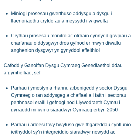
Miniogi prosesau gwerthuso addysgu a dysgu i
flaenoriaethu cryfderau a meysydd i’w gwella
Cryfhau prosesau monitro ac olrhain cynnydd grwpiau a
charfanau o ddysgwyr dros gyfnod er mwyn diwallu
anghenion dysgwyr yn gynyddol effeithiol
Cafodd y Ganolfan Dysgu Cymraeg Genedlaethol ddau
argymhelliad, sef:
Parhau i ymestyn a rhannu arbenigedd y sector Dysgu
Cymraeg o ran addysgeg a chaffael ail iaith i sectorau
perthnasol eraill i gefnogi nod Llywodraeth Cymru i
gyrraedd miliwn o siaradwyr Cymraeg erbyn 2050
Parhau i arloesi trwy hwyluso gweithgareddau cynllunio
ieithyddol sy’n integreiddio siaradwyr newydd ac