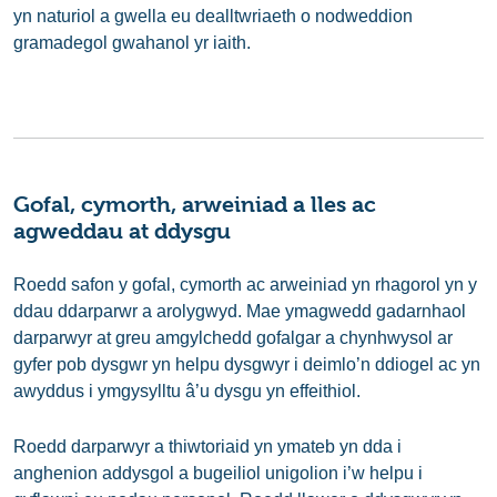
yn naturiol a gwella eu dealltwriaeth o nodweddion
gramadegol gwahanol yr iaith.
Gofal, cymorth, arweiniad a lles ac
agweddau at ddysgu
Roedd safon y gofal, cymorth ac arweiniad yn rhagorol yn y
ddau ddarparwr a arolygwyd. Mae ymagwedd gadarnhaol
darparwyr at greu amgylchedd gofalgar a chynhwysol ar
gyfer pob dysgwr yn helpu dysgwyr i deimlo’n ddiogel ac yn
awyddus i ymgysylltu â’u dysgu yn effeithiol.
Roedd darparwyr a thiwtoriaid yn ymateb yn dda i
anghenion addysgol a bugeiliol unigolion i’w helpu i