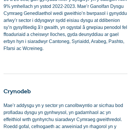
9% ymhellach yn ystod 2022-2023. Mae’r Ganolfan Dysgu
Cymraeg Genedlaethol wedi gweithio’n bwrpasol i gynyddu
arlwy’r sector i ddysgwyr sydd eisiau dysgu at ddibenion
sy’n gysylltiedig â’r gwaith, yn ogystal â grwpiau penodol fel
ffoaduriaid a cheiswyr lloches, gyda deunyddiau ar gael
erbyn hyn i siaradwyr Cantoneg, Syriaidd, Arabeg, Pashto,
Ffarsi ac Wcreineg.
Crynodeb
Mae’r addysgu yn y sector yn canolbwyntio ar sicrhau bod
profiadau dysgu yn gynhwysol, yn gadarnhaol ac yn
effeithiol wrth gynhyrchu siaradwyr Cymraeg gweithredol.
Roedd gofal, cefnogaeth ac arweiniad yn rhagorol yn y