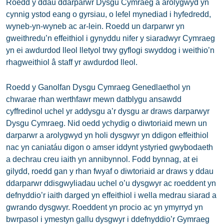
Roedd y ddau ddarparwr Dysgu Cymraeg a arolygwyd yn
cynnig ystod eang o gyrsiau, o lefel mynediad i hyfedredd,
wyneb-yn-wyneb ac ar-lein. Roedd un darparwr yn
gweithredu’n effeithiol i gynyddu nifer y siaradwyr Cymraeg
yn ei awdurdod lleol lletyol trwy gyflogi swyddog i weithio’n
rhagweithiol â staff yr awdurdod lleol.
Roedd y Ganolfan Dysgu Cymraeg Genedlaethol yn
chwarae rhan werthfawr mewn datblygu ansawdd
cyffredinol uchel yr addysgu a’r dysgu ar draws darparwyr
Dysgu Cymraeg. Nid oedd ychydig o diwtoriaid mewn un
darparwr a arolygwyd yn holi dysgwyr yn ddigon effeithiol
nac yn caniatáu digon o amser iddynt ystyried gwybodaeth
a dechrau creu iaith yn annibynnol. Fodd bynnag, at ei
gilydd, roedd gan y rhan fwyaf o diwtoriaid ar draws y ddau
ddarparwr ddisgwyliadau uchel o’u dysgwyr ac roeddent yn
defnyddio’r iaith darged yn effeithiol i wella medrau siarad a
gwrando dysgwyr. Roeddent yn procio ac yn ymyrryd yn
bwrpasol i ymestyn gallu dysgwyr i ddefnyddio’r Gymraeg