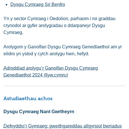
Dysgu Cymraeg Sir Benfro
Yn y sector Cymraeg i Oedolion, parhaom i roi graddau
crynodol ar gyfer arolygiadau o ddarparwyr Dysgu
Cymraeg.
Arolygom y Ganolfan Dysgu Cymraeg Genedlaethol am yr
eildro yn ystod y cylch arolygu hwn, hefyd.
Adroddiad arolygu’r Ganolfan Dysgu Cymraeg
Genedlaethol 2024 (llyw.cymru)
Astudiaethau achos
Dysgu Cymraeg Nant Gwrtheyrn
Defnyddio’r Gymraeg: gweithgareddau allgyrsiol bwriadus