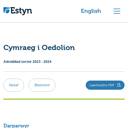
Mynd i'r cynnwys
English
Cymraeg i Oedolion
Adroddiad sector 2023 - 2024
Llywio
Lawrlwytho PDF
Nesaf
Blaenorol
cofnod
Darparwyr