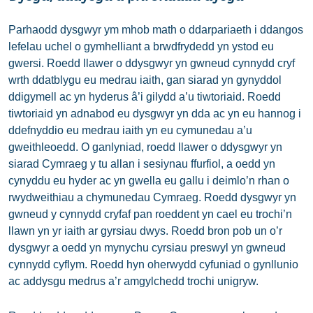
Parhaodd dysgwyr ym mhob math o ddarpariaeth i ddangos
lefelau uchel o gymhelliant a brwdfrydedd yn ystod eu
gwersi. Roedd llawer o ddysgwyr yn gwneud cynnydd cryf
wrth ddatblygu eu medrau iaith, gan siarad yn gynyddol
ddigymell ac yn hyderus â’i gilydd a’u tiwtoriaid. Roedd
tiwtoriaid yn adnabod eu dysgwyr yn dda ac yn eu hannog i
ddefnyddio eu medrau iaith yn eu cymunedau a’u
gweithleoedd. O ganlyniad, roedd llawer o ddysgwyr yn
siarad Cymraeg y tu allan i sesiynau ffurfiol, a oedd yn
cynyddu eu hyder ac yn gwella eu gallu i deimlo’n rhan o
rwydweithiau a chymunedau Cymraeg. Roedd dysgwyr yn
gwneud y cynnydd cryfaf pan roeddent yn cael eu trochi’n
llawn yn yr iaith ar gyrsiau dwys. Roedd bron pob un o’r
dysgwyr a oedd yn mynychu cyrsiau preswyl yn gwneud
cynnydd cyflym. Roedd hyn oherwydd cyfuniad o gynllunio
ac addysgu medrus a’r amgylchedd trochi unigryw.