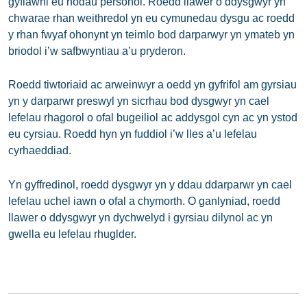
gyflawni eu nodau personol. Roedd llawer o ddysgwyr yn
chwarae rhan weithredol yn eu cymunedau dysgu ac roedd
y rhan fwyaf ohonynt yn teimlo bod darparwyr yn ymateb yn
briodol i’w safbwyntiau a’u pryderon.
Roedd tiwtoriaid ac arweinwyr a oedd yn gyfrifol am gyrsiau
yn y darparwr preswyl yn sicrhau bod dysgwyr yn cael
lefelau rhagorol o ofal bugeiliol ac addysgol cyn ac yn ystod
eu cyrsiau. Roedd hyn yn fuddiol i’w lles a’u lefelau
cyrhaeddiad.
Yn gyffredinol, roedd dysgwyr yn y ddau ddarparwr yn cael
lefelau uchel iawn o ofal a chymorth. O ganlyniad, roedd
llawer o ddysgwyr yn dychwelyd i gyrsiau dilynol ac yn
gwella eu lefelau rhuglder.