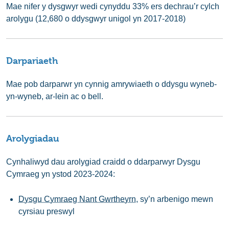
Mae nifer y dysgwyr wedi cynyddu 33% ers dechrau’r cylch
arolygu (12,680 o ddysgwyr unigol yn 2017-2018)
Darpariaeth
Mae pob darparwr yn cynnig amrywiaeth o ddysgu wyneb-
yn-wyneb, ar-lein ac o bell.
Arolygiadau
Cynhaliwyd dau arolygiad craidd o ddarparwyr Dysgu
Cymraeg yn ystod 2023-2024:
Dysgu Cymraeg Nant Gwrtheyrn
, sy’n arbenigo mewn
cyrsiau preswyl