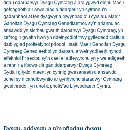
ddau ddarparwyr Dysgu Cymraeg a arolygwyd eleni. Mae’r
gefnogaeth a’r arweiniad a ddarperir yn cyfrannu’n
gadarnhaol at les dysgwyr a mwynhad o’u cyrsiau. Mae’r
Ganolfan Dysgu Cymraeg Genedlaethol, sy’n ariannu ac
ansawdd yn sicrhau gwaith darparwyr Dysgu Cymraeg, yn
cefnogi’r gwaith hwn yn ddefnyddiol trwy gyfleoedd craffu a
datblygiad proffesiynol priodol i staff. Mae’r Ganolfan Dysgu
Cymraeg Genedlaethol yn darparu arweinyddiaeth hynod
effeithiol i’r sector, sy’n cael ei adlewyrchu yn y weledigaeth
a rennir a ffocws clir gan ddarparwyr Dysgu Cymraeg.
Gyda’i gilydd, maent yn cynnig gwasanaeth o ansawdd
uchel sy’n canolbwyntio ar gynhyrchu siaradwyr Cymraeg
gweithredol, yn unol â pholisïau Llywodraeth Cymru.
Dysgu, addysgu a phrofiadau dysgu