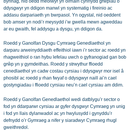
bynnag, nid oedd rheolwyr yn olrhain cynnydd grwpiau o
ddysgwyr yn ddigon manwl yn systematig i fireinio ac
addasu darpariaeth yn bwrpasol. Yn ogystal, nid oeddent
bob amser yn nodi’r meysydd i’w gwella mewn agweddau
ar eu gwaith, fel addysgu a dysgu, yn ddigon da.
Roedd y Ganolfan Dysgu Cymraeg Genedlaethol yn
darparu arweinyddiaeth effeithiol iawn i’r sector ac roedd yn
rhagweithiol o ran hybu lefelau uwch o gyfranogiad gan bob
grŵp yn y gymdeithas. Roedd y strwythur ffioedd
cenedlaethol yn cadw costau cyrsiau i ddysgwyr mor isel â
phosibl ac roedd y rhan fwyaf o ddysgwyr naill ai’n cael
gostyngiadau i ffioedd cyrsiau neu’n cael cyrsiau am ddim.
Roedd y Ganolfan Genedlaethol wedi datblygu’r sector o
fod yn ddarparwr cyrsiau ar gyfer dysgwyr Cymraeg yn unig
i fod yn llais dylanwadol ac yn hwylusydd i gynyddu’r
defnydd o’r Gymraeg a nifer y siaradwyr Cymraeg rhugl
gweithredol.