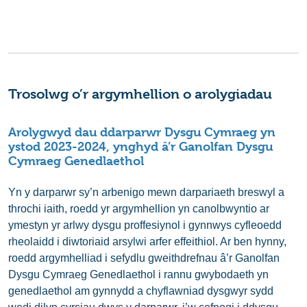
Trosolwg o’r argymhellion o arolygiadau
Arolygwyd dau ddarparwr Dysgu Cymraeg yn
ystod 2023-2024, ynghyd â’r Ganolfan Dysgu
Cymraeg Genedlaethol
Yn y darparwr sy’n arbenigo mewn darpariaeth breswyl a
throchi iaith, roedd yr argymhellion yn canolbwyntio ar
ymestyn yr arlwy dysgu proffesiynol i gynnwys cyfleoedd
rheolaidd i diwtoriaid arsylwi arfer effeithiol. Ar ben hynny,
roedd argymhelliad i sefydlu gweithdrefnau â’r Ganolfan
Dysgu Cymraeg Genedlaethol i rannu gwybodaeth yn
genedlaethol am gynnydd a chyflawniad dysgwyr sydd