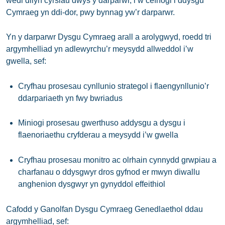
wedi dilyn cyrsiau dwys y darparwr, i’w cefnogi i ddysgu
Cymraeg yn ddi-dor, pwy bynnag yw’r darparwr.
Yn y darparwr Dysgu Cymraeg arall a arolygwyd, roedd tri
argymhelliad yn adlewyrchu’r meysydd allweddol i’w
gwella, sef:
Cryfhau prosesau cynllunio strategol i flaengynllunio’r
ddarpariaeth yn fwy bwriadus
Miniogi prosesau gwerthuso addysgu a dysgu i
flaenoriaethu cryfderau a meysydd i’w gwella
Cryfhau prosesau monitro ac olrhain cynnydd grwpiau a
charfanau o ddysgwyr dros gyfnod er mwyn diwallu
anghenion dysgwyr yn gynyddol effeithiol
Cafodd y Ganolfan Dysgu Cymraeg Genedlaethol ddau
argymhelliad, sef: