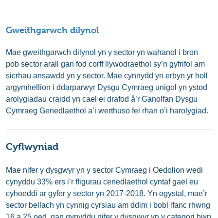
Gweithgarwch dilynol
Mae gweithgarwch dilynol yn y sector yn wahanol i bron
pob sector arall gan fod corff llywodraethol sy’n gyfrifol am
sicrhau ansawdd yn y sector. Mae cynnydd yn erbyn yr holl
argymhellion i ddarparwyr Dysgu Cymraeg unigol yn ystod
arolygiadau craidd yn cael ei drafod â’r Ganolfan Dysgu
Cymraeg Genedlaethol a’i werthuso fel rhan o’i harolygiad.
Cyflwyniad
Mae nifer y dysgwyr yn y sector Cymraeg i Oedolion wedi
cynyddu 33% ers i’r ffigurau cenedlaethol cyntaf gael eu
cyhoeddi ar gyfer y sector yn 2017-2018. Yn ogystal, mae’r
sector bellach yn cynnig cyrsiau am ddim i bobl ifanc rhwng
16 a 25 oed, gan gynyddu nifer y dysgwyr yn y categori hwn