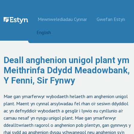
Mynd i'r cynnwys
Mewnwelediadau Cynnar
Gwefan Estyn
English
Deall anghenion unigol plant ym
Meithrinfa Ddydd Meadowbank,
Y Fenni, Sir Fynwy
Mae gan ymarferwyr wybodaeth helaeth am anghenion unigol
plant. Maent yn cynnal arsylwadau fel rhan o’r sesiwn ddyddiol
ac yn defnyddio’r wybodaeth a gesglir i lywio eu cynllunio a’r
camau nesaf yn nysgu unigol plant. Mae gan ymarferwyr
ddealltwriaeth ragorol o anghenion pob plentyn, gan gynnwys y
rhai sydd ag anghenion dysgu ychwanegol neu anghenion sy’n