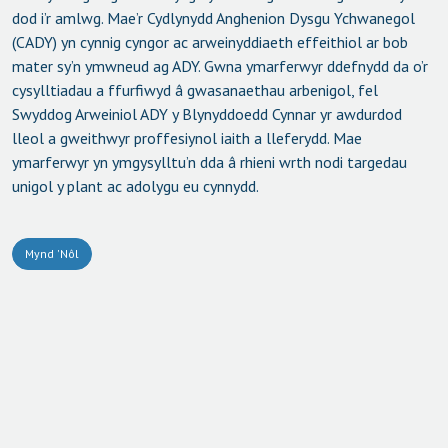
dod i’r amlwg. Mae’r Cydlynydd Anghenion Dysgu Ychwanegol
(CADY) yn cynnig cyngor ac arweinyddiaeth effeithiol ar bob
mater sy’n ymwneud ag ADY. Gwna ymarferwyr ddefnydd da o’r
cysylltiadau a ffurfiwyd â gwasanaethau arbenigol, fel
Swyddog Arweiniol ADY y Blynyddoedd Cynnar yr awdurdod
lleol a gweithwyr proffesiynol iaith a lleferydd. Mae
ymarferwyr yn ymgysylltu’n dda â rhieni wrth nodi targedau
unigol y plant ac adolygu eu cynnydd.
Mynd 'Nôl