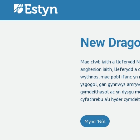
Mynd i'r cynnwys
New Drag
Mae clwb iaith a lleferydd 
anghenion iaith, lleferydd 
wythnos, mae pobl ifanc yn m
ysgogol, gan gynnwys amrywi
gymdeithasol ac yn dysgu mew
cyfathrebu a’u hyder cymdeit
Mynd 'Nôl