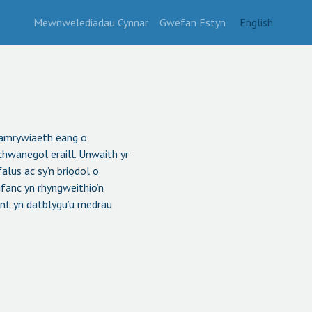
Mewnwelediadau Cynnar
Gwefan Estyn
English
g amrywiaeth eang o
chwanegol eraill. Unwaith yr
lus ac sy’n briodol o
fanc yn rhyngweithio’n
ent yn datblygu’u medrau