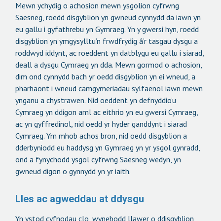
Mewn ychydig o achosion mewn ysgolion cyfrwng
Saesneg, roedd disgyblion yn gwneud cynnydd da iawn yn
eu gallu i gyfathrebu yn Gymraeg. Yn y gwersi hyn, roedd
disgyblion yn ymgysylltu’n frwdfrydig â’r tasgau dysgu a
roddwyd iddynt, ac roeddent yn datblygu eu gallu i siarad,
deall a dysgu Cymraeg yn dda. Mewn gormod o achosion,
dim ond cynnydd bach yr oedd disgyblion yn ei wneud, a
pharhaont i wneud camgymeriadau sylfaenol iawn mewn
ynganu a chystrawen. Nid oeddent yn defnyddio’u
Cymraeg yn ddigon aml ac eithrio yn eu gwersi Cymraeg,
ac yn gyffredinol, nid oedd yr hyder ganddynt i siarad
Cymraeg. Ym mhob achos bron, nid oedd disgyblion a
dderbyniodd eu haddysg yn Gymraeg yn yr ysgol gynradd,
ond a fynychodd ysgol cyfrwng Saesneg wedyn, yn
gwneud digon o gynnydd yn yr iaith.
Lles ac agweddau at ddysgu
Yn ystod cyfnodau clo, wynebodd llawer o ddisgyblion