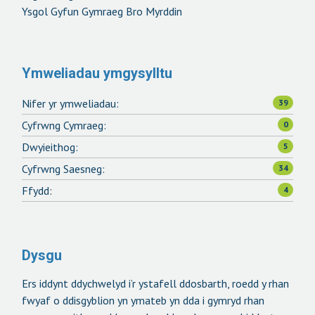
Ysgol Gyfun Gymraeg Bro Myrddin
Ymweliadau ymgysylltu
Nifer yr ymweliadau:
39
Cyfrwng Cymraeg:
0
Dwyieithog:
5
Cyfrwng Saesneg:
34
Ffydd:
4
Dysgu
Ers iddynt ddychwelyd i’r ystafell ddosbarth, roedd y rhan
fwyaf o ddisgyblion yn ymateb yn dda i gymryd rhan