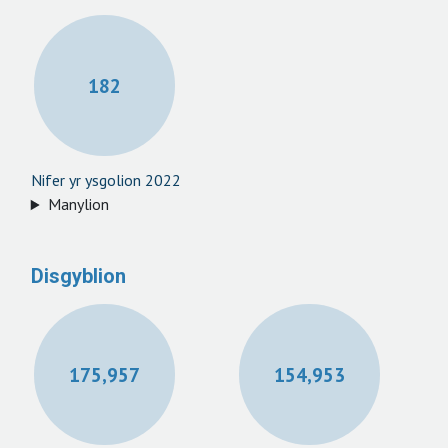
182
Nifer yr ysgolion 2022
Manylion
Disgyblion
175,957
154,953