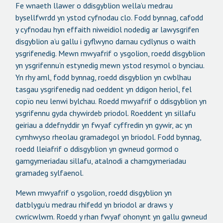
Fe wnaeth llawer o ddisgyblion wella’u medrau
bysellfwrdd yn ystod cyfnodau clo. Fodd bynnag, cafodd
y cyfnodau hyn effaith niweidiol nodedig ar lawysgrifen
disgyblion a’u gallu i gyflwyno darnau cydlynus o waith
ysgrifenedig. Mewn mwyafrif o ysgolion, roedd disgyblion
yn ysgrifennu’n estynedig mewn ystod resymol o bynciau.
Yn rhy aml, fodd bynnag, roedd disgyblion yn cwblhau
tasgau ysgrifenedig nad oeddent yn ddigon heriol, fel
copïo neu lenwi bylchau. Roedd mwyafrif o ddisgyblion yn
ysgrifennu gyda chywirdeb priodol. Roeddent yn sillafu
geiriau a ddefnyddir yn fwyaf cyffredin yn gywir, ac yn
cymhwyso rheolau gramadegol yn briodol. Fodd bynnag,
roedd lleiafrif o ddisgyblion yn gwneud gormod o
gamgymeriadau sillafu, atalnodi a chamgymeriadau
gramadeg sylfaenol.
Mewn mwyafrif o ysgolion, roedd disgyblion yn
datblygu’u medrau rhifedd yn briodol ar draws y
cwricwlwm. Roedd y rhan fwyaf ohonynt yn gallu gwneud