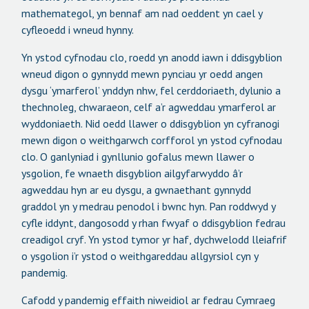
mathemategol, yn bennaf am nad oeddent yn cael y
cyfleoedd i wneud hynny.
Yn ystod cyfnodau clo, roedd yn anodd iawn i ddisgyblion
wneud digon o gynnydd mewn pynciau yr oedd angen
dysgu ‘ymarferol’ ynddyn nhw, fel cerddoriaeth, dylunio a
thechnoleg, chwaraeon, celf a’r agweddau ymarferol ar
wyddoniaeth. Nid oedd llawer o ddisgyblion yn cyfranogi
mewn digon o weithgarwch corfforol yn ystod cyfnodau
clo. O ganlyniad i gynllunio gofalus mewn llawer o
ysgolion, fe wnaeth disgyblion ailgyfarwyddo â’r
agweddau hyn ar eu dysgu, a gwnaethant gynnydd
graddol yn y medrau penodol i bwnc hyn. Pan roddwyd y
cyfle iddynt, dangosodd y rhan fwyaf o ddisgyblion fedrau
creadigol cryf. Yn ystod tymor yr haf, dychwelodd lleiafrif
o ysgolion i’r ystod o weithgareddau allgyrsiol cyn y
pandemig.
Cafodd y pandemig effaith niweidiol ar fedrau Cymraeg