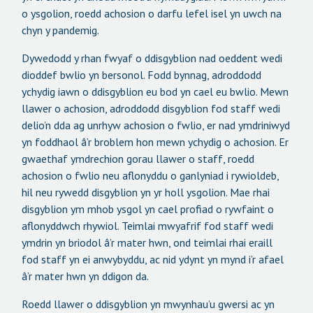
o ysgolion, roedd achosion o darfu lefel isel yn uwch na
chyn y pandemig.
Dywedodd y rhan fwyaf o ddisgyblion nad oeddent wedi
dioddef bwlio yn bersonol. Fodd bynnag, adroddodd
ychydig iawn o ddisgyblion eu bod yn cael eu bwlio. Mewn
llawer o achosion, adroddodd disgyblion fod staff wedi
delio’n dda ag unrhyw achosion o fwlio, er nad ymdriniwyd
yn foddhaol â’r broblem hon mewn ychydig o achosion. Er
gwaethaf ymdrechion gorau llawer o staff, roedd
achosion o fwlio neu aflonyddu o ganlyniad i rywioldeb,
hil neu rywedd disgyblion yn yr holl ysgolion. Mae rhai
disgyblion ym mhob ysgol yn cael profiad o rywfaint o
aflonyddwch rhywiol. Teimlai mwyafrif fod staff wedi
ymdrin yn briodol â’r mater hwn, ond teimlai rhai eraill
fod staff yn ei anwybyddu, ac nid ydynt yn mynd i’r afael
â’r mater hwn yn ddigon da.
Roedd llawer o ddisgyblion yn mwynhau’u gwersi ac yn