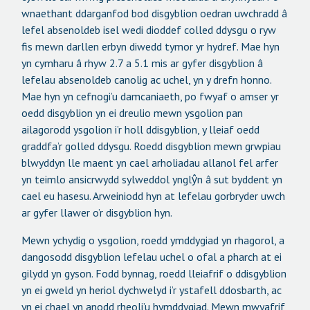
wnaethant ddarganfod bod disgyblion oedran uwchradd â
lefel absenoldeb isel wedi dioddef colled ddysgu o ryw
fis mewn darllen erbyn diwedd tymor yr hydref. Mae hyn
yn cymharu â rhyw 2.7 a 5.1 mis ar gyfer disgyblion â
lefelau absenoldeb canolig ac uchel, yn y drefn honno.
Mae hyn yn cefnogi’u damcaniaeth, po fwyaf o amser yr
oedd disgyblion yn ei dreulio mewn ysgolion pan
ailagorodd ysgolion i’r holl ddisgyblion, y lleiaf oedd
graddfa’r golled ddysgu. Roedd disgyblion mewn grwpiau
blwyddyn lle maent yn cael arholiadau allanol fel arfer
yn teimlo ansicrwydd sylweddol ynglŷn â sut byddent yn
cael eu hasesu. Arweiniodd hyn at lefelau gorbryder uwch
ar gyfer llawer o’r disgyblion hyn.
Mewn ychydig o ysgolion, roedd ymddygiad yn rhagorol, a
dangosodd disgyblion lefelau uchel o ofal a pharch at ei
gilydd yn gyson. Fodd bynnag, roedd lleiafrif o ddisgyblion
yn ei gweld yn heriol dychwelyd i’r ystafell ddosbarth, ac
yn ei chael yn anodd rheoli’u hymddygiad. Mewn mwyafrif