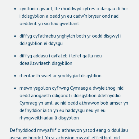
cynllunio gwael, lle rhoddwyd cyfres o dasgau di-her
i ddisgyblion a oedd yn eu cadw’n brysur ond nad
oeddent yn sicrhau gwelliant
diffyg cyfathrebu ynghylch beth yr oedd disgwyl i
ddisgyblion ei ddysgu
diffyg addasu i gyfateb i lefel gallu neu
ddealltwriaeth disgyblion
rheolaeth wael ar ymddygiad disgyblion
mewn ysgolion cyfrwng Cymraeg a dwyieithog, nid
oedd anogaeth ddigonol i ddisgyblion ddefnyddio
Cymraeg yn aml, ac nid oedd athrawon bob amser yn
defnyddio’r iaith yn eu haddysgu neu yn eu
rhyngweithiadau â disgyblion
Defnyddiodd mwyafrif o athrawon ystod eang o ddulliau
asesu yn briodol. Yn yr achosion mwyaf effeithiol, nid