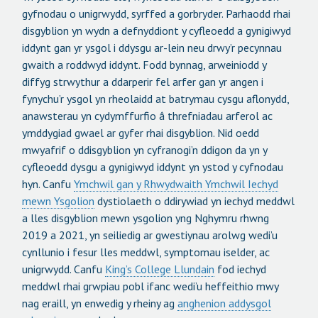
gyfnodau o unigrwydd, syrffed a gorbryder. Parhaodd rhai
disgyblion yn wydn a defnyddiont y cyfleoedd a gynigiwyd
iddynt gan yr ysgol i ddysgu ar-lein neu drwy’r pecynnau
gwaith a roddwyd iddynt. Fodd bynnag, arweiniodd y
diffyg strwythur a ddarperir fel arfer gan yr angen i
fynychu’r ysgol yn rheolaidd at batrymau cysgu aflonydd,
anawsterau yn cydymffurfio â threfniadau arferol ac
ymddygiad gwael ar gyfer rhai disgyblion. Nid oedd
mwyafrif o ddisgyblion yn cyfranogi’n ddigon da yn y
cyfleoedd dysgu a gynigiwyd iddynt yn ystod y cyfnodau
hyn. Canfu
Ymchwil gan y Rhwydwaith Ymchwil Iechyd
mewn Ysgolion
dystiolaeth o ddirywiad yn iechyd meddwl
a lles disgyblion mewn ysgolion yng Nghymru rhwng
2019 a 2021, yn seiliedig ar gwestiynau arolwg wedi’u
cynllunio i fesur lles meddwl, symptomau iselder, ac
unigrwydd. Canfu
King’s College Llundain
fod iechyd
meddwl rhai grwpiau pobl ifanc wedi’u heffeithio mwy
nag eraill, yn enwedig y rheiny ag
anghenion addysgol