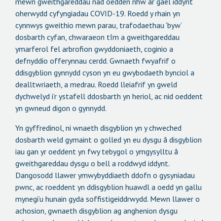
mewn gweithgareddau nad oedden nhw ar gael iddynt
oherwydd cyfyngiadau COVID-19. Roedd y rhain yn
cynnwys gweithio mewn parau, trafodaethau ‘byw’
dosbarth cyfan, chwaraeon tîm a gweithgareddau
ymarferol fel arbrofion gwyddoniaeth, coginio a
defnyddio offerynnau cerdd. Gwnaeth fwyafrif o
ddisgyblion gynnydd cyson yn eu gwybodaeth bynciol a
dealltwriaeth, a medrau. Roedd lleiafrif yn gweld
dychwelyd i’r ystafell ddosbarth yn heriol, ac nid oeddent
yn gwneud digon o gynnydd.
Yn gyffredinol, ni wnaeth disgyblion yn y chweched
dosbarth weld gymaint o golled yn eu dysgu â disgyblion
iau gan yr oeddent yn fwy tebygol o ymgysylltu â
gweithgareddau dysgu o bell a roddwyd iddynt.
Dangosodd llawer ymwybyddiaeth ddofn o gysyniadau
pwnc, ac roeddent yn ddisgyblion huawdl a oedd yn gallu
mynegi’u hunain gyda soffistigeiddrwydd. Mewn llawer o
achosion, gwnaeth disgyblion ag anghenion dysgu