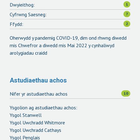
Dwyieithog:
1
Cyfrwng Saesneg:
7
Ffydd:
2
Oherwydd y pandemig COVID-19, dim ond rhwng diwedd
mis Chwefror a diwedd mis Mai 2022 y cynhaliwyd
arolygiadau craidd
Astudiaethau achos
Nifer yr astudiaethau achos
10
Ysgolion ag astudiaethau achos:
Ysgol Stanwell
Ysgol Uwchradd Whitmore
Ysgol Uwchradd Cathays
Ysgol Penglais