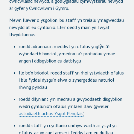
cwricwlaidd newydd, a goblygiadau cymwysterau newydd
ar gyfer y Cwricwlwm i Gymru.
Mewn llawer o ysgolion, bu staff yn treialu ymagweddau
newydd at eu cynllunio. Lle’r oedd y rhain yn fwyaf
llwyddiannus:
roedd adrannau’n meddwl yn ofalus ynglŷn â’r
wybodaeth bynciol, y medrau a’r profiadau y mae
angen i ddisgyblion eu datblygu
lle bo’n briodol, roedd staff yn rhoi ystyriaeth ofalus
i ble fyddai dysgu’n elwa o synergeddau naturiol
rhwng pynciau
roedd dilyniant ym medrau a gwybodaeth disgyblion
wedi’i gynllunio’n ofalus ymlaen llaw (gweler
astudiaeth achos Ysgol Penglais
)
roedd staff yn cynllunio unrhyw waith ar y cyd yn
ofalus, ac yn cael amser i feddwl am eu dulliau