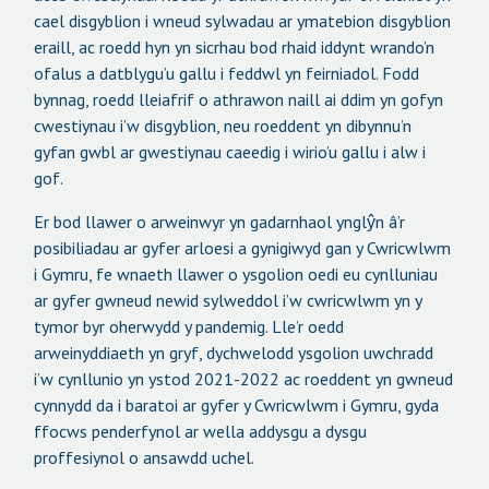
cael disgyblion i wneud sylwadau ar ymatebion disgyblion
eraill, ac roedd hyn yn sicrhau bod rhaid iddynt wrando’n
ofalus a datblygu’u gallu i feddwl yn feirniadol. Fodd
bynnag, roedd lleiafrif o athrawon naill ai ddim yn gofyn
cwestiynau i’w disgyblion, neu roeddent yn dibynnu’n
gyfan gwbl ar gwestiynau caeedig i wirio’u gallu i alw i
gof.
Er bod llawer o arweinwyr yn gadarnhaol ynglŷn â’r
posibiliadau ar gyfer arloesi a gynigiwyd gan y Cwricwlwm
i Gymru, fe wnaeth llawer o ysgolion oedi eu cynlluniau
ar gyfer gwneud newid sylweddol i’w cwricwlwm yn y
tymor byr oherwydd y pandemig. Lle’r oedd
arweinyddiaeth yn gryf, dychwelodd ysgolion uwchradd
i’w cynllunio yn ystod 2021-2022 ac roeddent yn gwneud
cynnydd da i baratoi ar gyfer y Cwricwlwm i Gymru, gyda
ffocws penderfynol ar wella addysgu a dysgu
proffesiynol o ansawdd uchel.