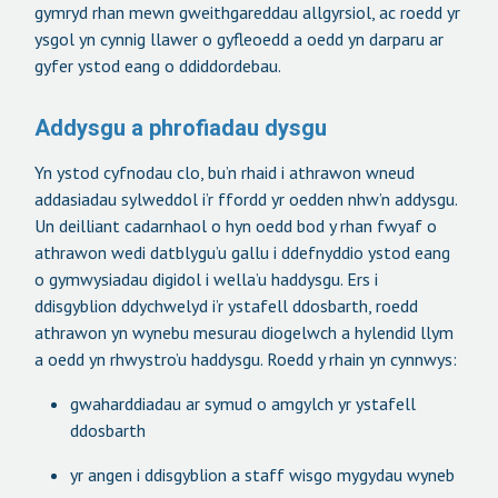
gymryd rhan mewn gweithgareddau allgyrsiol, ac roedd yr
ysgol yn cynnig llawer o gyfleoedd a oedd yn darparu ar
gyfer ystod eang o ddiddordebau.
Addysgu a phrofiadau dysgu
Yn ystod cyfnodau clo, bu’n rhaid i athrawon wneud
addasiadau sylweddol i’r ffordd yr oedden nhw’n addysgu.
Un deilliant cadarnhaol o hyn oedd bod y rhan fwyaf o
athrawon wedi datblygu’u gallu i ddefnyddio ystod eang
o gymwysiadau digidol i wella’u haddysgu. Ers i
ddisgyblion ddychwelyd i’r ystafell ddosbarth, roedd
athrawon yn wynebu mesurau diogelwch a hylendid llym
a oedd yn rhwystro’u haddysgu. Roedd y rhain yn cynnwys:
gwaharddiadau ar symud o amgylch yr ystafell
ddosbarth
yr angen i ddisgyblion a staff wisgo mygydau wyneb