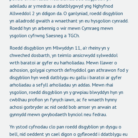
adeiladu ar y medrau a ddatblygwyd yng Nghyfnod
Allweddol 2 yn ddigon da. O ganlyniad, roedd disgyblion
yn ailadrodd gwaith a wnaethant yn eu hysgolion cynradd.
Roedd hyn yn arbennig o wir mewn Cymraeg mewn
ysgolion cyfrwng Saesneg a TGCh.
Roedd disgyblion ym Mlwyddyn 11, a’r rheiny yn y
chweched dosbarth, yn teimlo ansicrwydd sylweddol
wrth baratoi ar gyfer eu harholiadau. Mewn llawer o
achosion, golygai cymorth defnyddiol gan athrawon fod y
disgyblion hyn wedi datblygu eu gallu i baratoi ar gyfer
arholiadau a sefyll arholiadau yn addas. Mewn rhai
ysgolion, roedd disgyblion yn y grwpiau blwyddyn hyn yn
cwblhau profion yn fynych iawn, ac fe wnaeth hynny
achosi gorbryder ac nid oedd bob amser yn arwain at
gynnydd mewn gwybodaeth bynciol neu fedrau.
Yn ystod cyfnodau clo pan roedd disgyblion yn dysgu o
bell, nid oeddent yn cael digon o gyfleoedd i ddatblygu eu