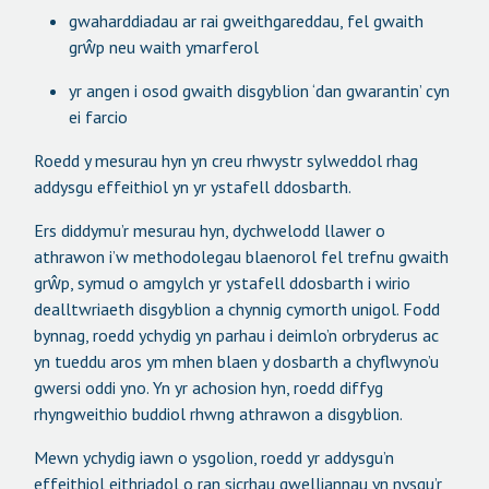
gwaharddiadau ar rai gweithgareddau, fel gwaith
grŵp neu waith ymarferol
yr angen i osod gwaith disgyblion ‘dan gwarantin’ cyn
ei farcio
Roedd y mesurau hyn yn creu rhwystr sylweddol rhag
addysgu effeithiol yn yr ystafell ddosbarth.
Ers diddymu’r mesurau hyn, dychwelodd llawer o
athrawon i’w methodolegau blaenorol fel trefnu gwaith
grŵp, symud o amgylch yr ystafell ddosbarth i wirio
dealltwriaeth disgyblion a chynnig cymorth unigol. Fodd
bynnag, roedd ychydig yn parhau i deimlo’n orbryderus ac
yn tueddu aros ym mhen blaen y dosbarth a chyflwyno’u
gwersi oddi yno. Yn yr achosion hyn, roedd diffyg
rhyngweithio buddiol rhwng athrawon a disgyblion.
Mewn ychydig iawn o ysgolion, roedd yr addysgu’n
effeithiol eithriadol o ran sicrhau gwelliannau yn nysgu’r