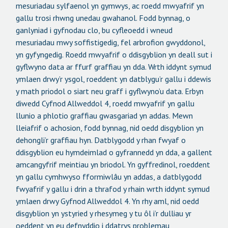
mesuriadau sylfaenol yn gymwys, ac roedd mwyafrif yn
gallu trosi rhwng unedau gwahanol. Fodd bynnag, o
ganlyniad i gyfnodau clo, bu cyfleoedd i wneud
mesuriadau mwy soffistigedig, fel arbrofion gwyddonol,
yn gyfyngedig. Roedd mwyafrif o ddisgyblion yn deall sut i
gyflwyno data ar ffurf graffiau yn dda. Wrth iddynt symud
ymlaen drwy’r ysgol, roeddent yn datblygu’r gallu i ddewis
y math priodol o siart neu graff i gyflwyno’u data. Erbyn
diwedd Cyfnod Allweddol 4, roedd mwyafrif yn gallu
llunio a phlotio graffiau gwasgariad yn addas. Mewn
lleiafrif o achosion, fodd bynnag, nid oedd disgyblion yn
dehongli’r graffiau hyn. Datblygodd y rhan fwyaf o
ddisgyblion eu hymdeimlad o gyfrannedd yn dda, a gallent
amcangyfrif meintiau yn briodol. Yn gyffredinol, roeddent
yn gallu cymhwyso fformiwlâu yn addas, a datblygodd
fwyafrif y gallu i drin a thrafod y rhain wrth iddynt symud
ymlaen drwy Gyfnod Allweddol 4. Yn rhy aml, nid oedd
disgyblion yn ystyried y rhesymeg y tu ôl i’r dulliau yr
oeddent yn eu defnyddio i ddatrys problemau