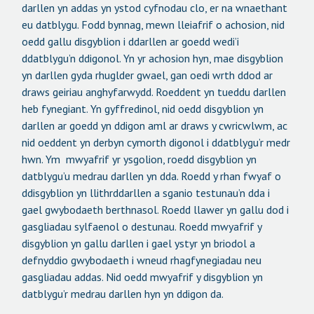
darllen yn addas yn ystod cyfnodau clo, er na wnaethant
eu datblygu. Fodd bynnag, mewn lleiafrif o achosion, nid
oedd gallu disgyblion i ddarllen ar goedd wedi’i
ddatblygu’n ddigonol. Yn yr achosion hyn, mae disgyblion
yn darllen gyda rhuglder gwael, gan oedi wrth ddod ar
draws geiriau anghyfarwydd. Roeddent yn tueddu darllen
heb fynegiant. Yn gyffredinol, nid oedd disgyblion yn
darllen ar goedd yn ddigon aml ar draws y cwricwlwm, ac
nid oeddent yn derbyn cymorth digonol i ddatblygu’r medr
hwn. Ym
mwyafrif yr ysgolion, roedd disgyblion yn
datblygu’u medrau darllen yn dda. Roedd y rhan fwyaf o
ddisgyblion yn llithrddarllen a sganio testunau’n dda i
gael gwybodaeth berthnasol. Roedd llawer yn gallu dod i
gasgliadau sylfaenol o destunau. Roedd mwyafrif y
disgyblion yn gallu darllen i gael ystyr yn briodol a
defnyddio gwybodaeth i wneud rhagfynegiadau neu
gasgliadau addas. Nid oedd mwyafrif y disgyblion yn
datblygu’r medrau darllen hyn yn ddigon da.