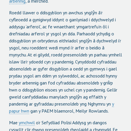
arbennig
, a merched.
Roedd llawer o ddisgyblion yn awchus ynglŷn â’r
cyfleoedd a gynigiwyd iddynt o ganlyniad i ddychwelyd i
addysgu ‘arferol’, ac fe wnaethant ymgartrefu’n ôl i
drefniadau arferol yr ysgol yn dda. Parhaodd ychydig o
ddisgyblion yn orbryderus eithriadol ynglŷn â dychwelyd i’r
ysgol, neu roeddent wedi mynd i’r arfer o beidio â
mynychu. At ei gilydd, roedd presenoldeb yn parhau ymhell
islaw lle’r ydoedd cyn y pandemig. Cynyddodd cyfraddau
absenoldeb ar gyfer disgyblion a oedd yn gymwys i gael
prydau ysgol am ddim yn sylweddol, ac achosodd hynny
bryder arbennig gan fod cyfraddau absenoldeb y grŵp
hwn o ddisgyblion eisoes yn uchel cyn y pandemig. Gellir
gweld canfyddiadau manylach ynglŷn ag effaith y
pandemig ar gyfraddau presenoldeb yng Nghymru yn
y
papur hwn
gan y PAEM blaenorol, Meilyr Rowlands.
Mae
ymchwil
o’r Sefydliad Polisi Addysg yn dangos
cyswllt clir rhwng presenoldeb rheolaidd a chynnydd. Fe