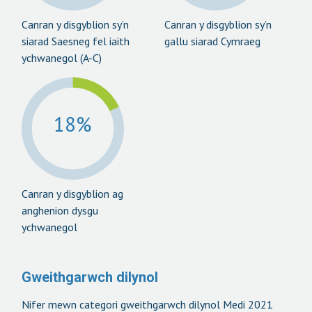
Canran y disgyblion sy’n
Canran y disgyblion sy’n
siarad Saesneg fel iaith
gallu siarad Cymraeg
ychwanegol (A-C)
18%
Canran y disgyblion ag
anghenion dysgu
ychwanegol
Gweithgarwch dilynol
Nifer mewn categori gweithgarwch dilynol Medi 2021