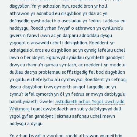
disgyblion. Yn yr achosion hyn, roedd bron yr holl
athrawon yn adnabod eu disgyblion yn dda ac yn
defnyddio gwybodaeth o asesiadau yn fedrus i addasu eu
haddysgu. Roedd y rhan fwyaf o athrawon yn cynllunio’u
gwersi’n fanwl iawn ac yn darparu adnoddau dysgu
ysgogol o ansawdd uchel i ddisgyblion. Roeddent yn
uchelgeisiol dros eu disgyblion ac yn cynnig lefelau uchel
iawn o her iddynt. Eglurwyd syniadau cymhleth ganddynt
drwy eu rhannu’n gamau symlach, ac roeddent yn modelu
dulliau datrys problemau soffistigedig fel bod disgyblion
yn gallu eu hefelychu a’u cymhwyso. Roeddent yn cefnogi
dysgu disgyblion trwy gymorth unigol targedig, ac yn
tynnu’r lefel cymorth yn ôl yn fedrus er mwyn datblygu’u
hannibyniaeth. Gweler
astudiaeth achos Ysgol Uwchradd
Whitmore
i gael gwybodaeth am sut y datblygwyd dull
ysgol gyfan ganddynt i sicrhau safonau uchel mewn
addysgu a dysgu.
Yn y rhan fwyaf o ysgolion, roedd athrawon yn meithrin