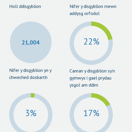
Holl ddisgyblion
Nifer y disgyblion mewn
addysg orfodol
22%
21,004
Nifer y disgyblion yn y
Canran y disgyblion sy’n
chweched dosbarth
gymwys i gael prydau
ysgol am ddim
3%
17%