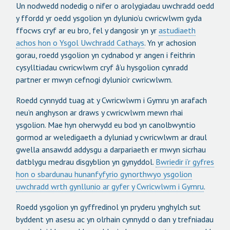
Un nodwedd nodedig o nifer o arolygiadau uwchradd oedd
y ffordd yr oedd ysgolion yn dylunio’u cwricwlwm gyda
ffocws cryf ar eu bro, fel y dangosir yn yr
astudiaeth
achos hon o Ysgol Uwchradd Cathays
. Yn yr achosion
gorau, roedd ysgolion yn cydnabod yr angen i feithrin
cysylltiadau cwricwlwm cryf â’u hysgolion cynradd
partner er mwyn cefnogi dylunio’r cwricwlwm.
Roedd cynnydd tuag at y Cwricwlwm i Gymru yn arafach
neu’n anghyson ar draws y cwricwlwm mewn rhai
ysgolion. Mae hyn oherwydd eu bod yn canolbwyntio
gormod ar weledigaeth a dyluniad y cwricwlwm ar draul
gwella ansawdd addysgu a darpariaeth er mwyn sicrhau
datblygu medrau disgyblion yn gynyddol.
Bwriedir i’r gyfres
hon o sbardunau hunanfyfyrio gynorthwyo ysgolion
uwchradd wrth gynllunio ar gyfer y Cwricwlwm i Gymru
.
Roedd ysgolion yn gyffredinol yn pryderu ynghylch sut
byddent yn asesu ac yn olrhain cynnydd o dan y trefniadau