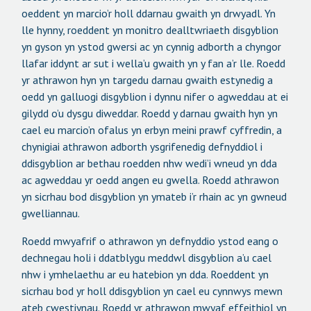
oeddent yn marcio’r holl ddarnau gwaith yn drwyadl. Yn
lle hynny, roeddent yn monitro dealltwriaeth disgyblion
yn gyson yn ystod gwersi ac yn cynnig adborth a chyngor
llafar iddynt ar sut i wella’u gwaith yn y fan a’r lle. Roedd
yr athrawon hyn yn targedu darnau gwaith estynedig a
oedd yn galluogi disgyblion i dynnu nifer o agweddau at ei
gilydd o’u dysgu diweddar. Roedd y darnau gwaith hyn yn
cael eu marcio’n ofalus yn erbyn meini prawf cyffredin, a
chynigiai athrawon adborth ysgrifenedig defnyddiol i
ddisgyblion ar bethau roedden nhw wedi’i wneud yn dda
ac agweddau yr oedd angen eu gwella. Roedd athrawon
yn sicrhau bod disgyblion yn ymateb i’r rhain ac yn gwneud
gwelliannau.
Roedd mwyafrif o athrawon yn defnyddio ystod eang o
dechnegau holi i ddatblygu meddwl disgyblion a’u cael
nhw i ymhelaethu ar eu hatebion yn dda. Roeddent yn
sicrhau bod yr holl ddisgyblion yn cael eu cynnwys mewn
ateb cwestiynau. Roedd yr athrawon mwyaf effeithiol yn