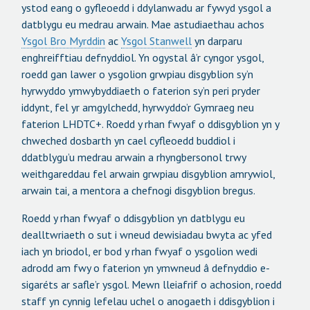
ystod eang o gyfleoedd i ddylanwadu ar fywyd ysgol a
datblygu eu medrau arwain. Mae astudiaethau achos
Ysgol Bro Myrddin
ac
Ysgol Stanwell
yn darparu
enghreifftiau defnyddiol. Yn ogystal â’r cyngor ysgol,
roedd gan lawer o ysgolion grwpiau disgyblion sy’n
hyrwyddo ymwybyddiaeth o faterion sy’n peri pryder
iddynt, fel yr amgylchedd, hyrwyddo’r Gymraeg neu
faterion LHDTC+. Roedd y rhan fwyaf o ddisgyblion yn y
chweched dosbarth yn cael cyfleoedd buddiol i
ddatblygu’u medrau arwain a rhyngbersonol trwy
weithgareddau fel arwain grwpiau disgyblion amrywiol,
arwain tai, a mentora a chefnogi disgyblion bregus.
Roedd y rhan fwyaf o ddisgyblion yn datblygu eu
dealltwriaeth o sut i wneud dewisiadau bwyta ac yfed
iach yn briodol, er bod y rhan fwyaf o ysgolion wedi
adrodd am fwy o faterion yn ymwneud â defnyddio e-
sigaréts ar safle’r ysgol. Mewn lleiafrif o achosion, roedd
staff yn cynnig lefelau uchel o anogaeth i ddisgyblion i