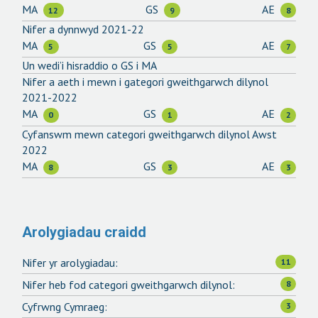
MA
GS
AE
12
9
8
Nifer a dynnwyd 2021-22
MA
GS
AE
5
5
7
Un wedi’i hisraddio o GS i MA
Nifer a aeth i mewn i gategori gweithgarwch dilynol
2021-2022
MA
GS
AE
0
1
2
Cyfanswm mewn categori gweithgarwch dilynol Awst
2022
MA
GS
AE
8
3
3
Arolygiadau craidd
Nifer yr arolygiadau:
11
Nifer heb fod categori gweithgarwch dilynol:
8
Cyfrwng Cymraeg:
3