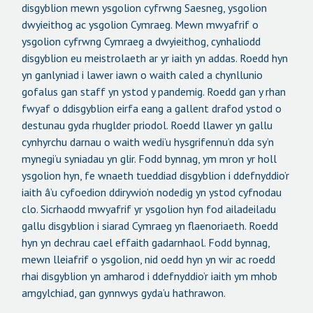
disgyblion mewn ysgolion cyfrwng Saesneg, ysgolion
dwyieithog ac ysgolion Cymraeg. Mewn mwyafrif o
ysgolion cyfrwng Cymraeg a dwyieithog, cynhaliodd
disgyblion eu meistrolaeth ar yr iaith yn addas. Roedd hyn
yn ganlyniad i lawer iawn o waith caled a chynllunio
gofalus gan staff yn ystod y pandemig. Roedd gan y rhan
fwyaf o ddisgyblion eirfa eang a gallent drafod ystod o
destunau gyda rhuglder priodol. Roedd llawer yn gallu
cynhyrchu darnau o waith wedi’u hysgrifennu’n dda sy’n
mynegi’u syniadau yn glir. Fodd bynnag, ym mron yr holl
ysgolion hyn, fe wnaeth tueddiad disgyblion i ddefnyddio’r
iaith â’u cyfoedion ddirywio’n nodedig yn ystod cyfnodau
clo. Sicrhaodd mwyafrif yr ysgolion hyn fod ailadeiladu
gallu disgyblion i siarad Cymraeg yn flaenoriaeth. Roedd
hyn yn dechrau cael effaith gadarnhaol. Fodd bynnag,
mewn lleiafrif o ysgolion, nid oedd hyn yn wir ac roedd
rhai disgyblion yn amharod i ddefnyddio’r iaith ym mhob
amgylchiad, gan gynnwys gyda’u hathrawon.