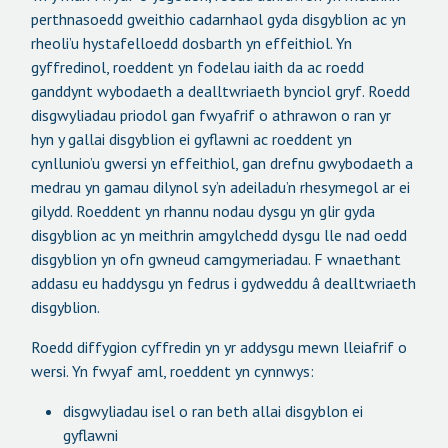
perthnasoedd gweithio cadarnhaol gyda disgyblion ac yn
rheoli’u hystafelloedd dosbarth yn effeithiol. Yn
gyffredinol, roeddent yn fodelau iaith da ac roedd
ganddynt wybodaeth a dealltwriaeth bynciol gryf. Roedd
disgwyliadau priodol gan fwyafrif o athrawon o ran yr
hyn y gallai disgyblion ei gyflawni ac roeddent yn
cynllunio’u gwersi yn effeithiol, gan drefnu gwybodaeth a
medrau yn gamau dilynol sy’n adeiladu’n rhesymegol ar ei
gilydd. Roeddent yn rhannu nodau dysgu yn glir gyda
disgyblion ac yn meithrin amgylchedd dysgu lle nad oedd
disgyblion yn ofn gwneud camgymeriadau. F wnaethant
addasu eu haddysgu yn fedrus i gydweddu â dealltwriaeth
disgyblion.
Roedd diffygion cyffredin yn yr addysgu mewn lleiafrif o
wersi. Yn fwyaf aml, roeddent yn cynnwys:
disgwyliadau isel o ran beth allai disgyblon ei
gyflawni