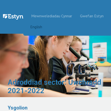
Mynd i'r cynnwys
Mewnwelediadau Cynnar
Gwefan Estyn
English
Adroddiad sector: Uwchradd
2021-2022
Ysgolion