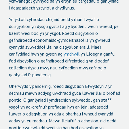
ychwanegol gynnydd da yn erbyn eu targedau o ganlyniad
i ddarpariaeth ystyriol a chydlynus.
Yn ystod cyfnodau clo, nid oedd y rhan fwyaf o
ddisgyblion yn dysgu gystal ag y byddent wedi’i wneud, pe
baent wedi bod yn yr ysgol. Roedd disgyblion o
gefndiroedd economaidd-gymdeithasol is yn gwneud
cynnydd sylweddol llai na disgyblion eraill. Mae’r
canfyddiad hwn yn gyson ag
ymchwil
yn Lloegr a ganfu
fod disgyblion o gefndiroedd difreintiedig yn dioddef
colledion dysgu mwy na’u cyfoedion mwy cefnog o
ganlyniad i’r pandemig.
Oherwydd y pandemig, roedd disgyblion Blwyddyn 7 yn
dechrau mewn addysg uwchradd gyda llawer llai o brofiad
pontio. O ganlyniad i ymdrechion sylweddol gan staff
ysgol yn ad-drefnu’r profiadau hyn ar-lein, addasodd
llawer o ddisgyblion yn dda a pharhau i wneud cynnydd
addas yn eu medrau. Mewn lleiafrif o achosion, nid oedd
pontio cwricwlaidd wedi sicrhau bod disgyblion yn