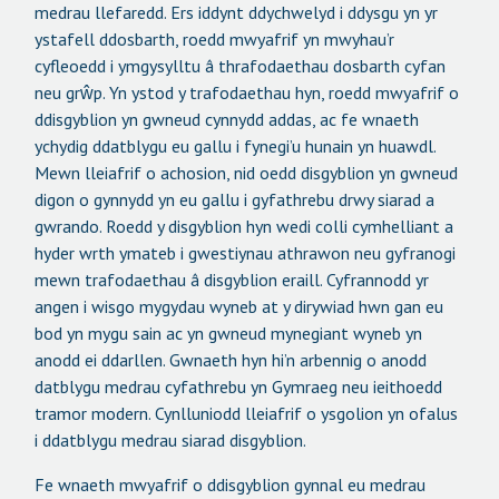
medrau llefaredd. Ers iddynt ddychwelyd i ddysgu yn yr
ystafell ddosbarth, roedd mwyafrif yn mwyhau’r
cyfleoedd i ymgysylltu â thrafodaethau dosbarth cyfan
neu grŵp. Yn ystod y trafodaethau hyn, roedd mwyafrif o
ddisgyblion yn gwneud cynnydd addas, ac fe wnaeth
ychydig ddatblygu eu gallu i fynegi’u hunain yn huawdl.
Mewn lleiafrif o achosion, nid oedd disgyblion yn gwneud
digon o gynnydd yn eu gallu i gyfathrebu drwy siarad a
gwrando. Roedd y disgyblion hyn wedi colli cymhelliant a
hyder wrth ymateb i gwestiynau athrawon neu gyfranogi
mewn trafodaethau â disgyblion eraill. Cyfrannodd yr
angen i wisgo mygydau wyneb at y dirywiad hwn gan eu
bod yn mygu sain ac yn gwneud mynegiant wyneb yn
anodd ei ddarllen. Gwnaeth hyn hi’n arbennig o anodd
datblygu medrau cyfathrebu yn Gymraeg neu ieithoedd
tramor modern. Cynlluniodd lleiafrif o ysgolion yn ofalus
i ddatblygu medrau siarad disgyblion.
Fe wnaeth mwyafrif o ddisgyblion gynnal eu medrau