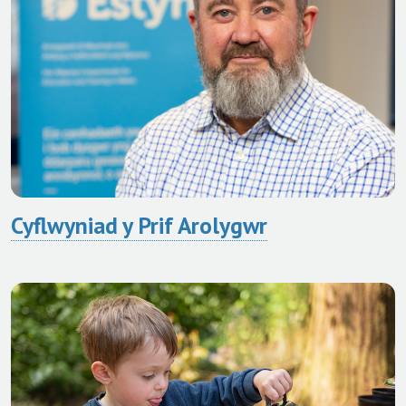
Cyflwyniad y Prif Arolygwr