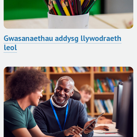
Gwasanaethau addysg llywodraeth
leol