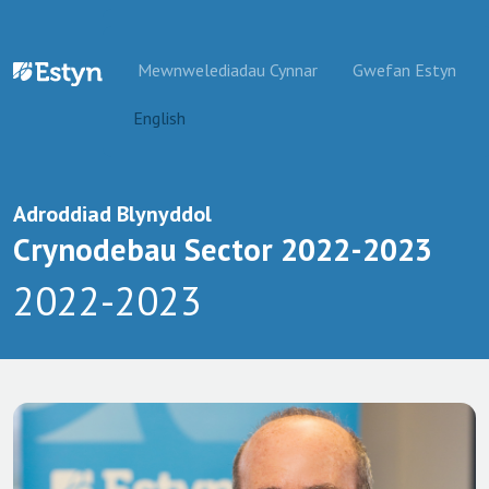
Mynd i'r cynnwys
Mewnwelediadau Cynnar
Gwefan Estyn
English
Adroddiad Blynyddol
Crynodebau Sector 2022-2023
2022-2023