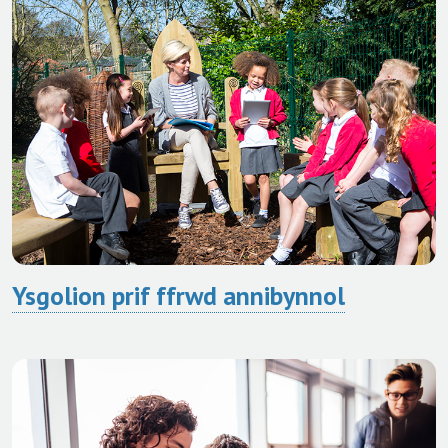
Ysgolion prif ffrwd annibynnol