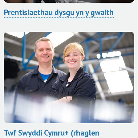
Prentisiaethau dysgu yn y gwaith
Twf Swyddi Cymru+ (rhaglen